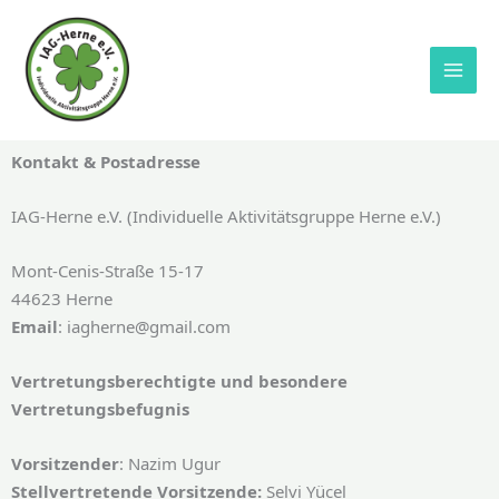
Zum
IAG-Herne e.V. (Individuelle Aktivitätsgruppe Herne e.V.)
Inhalt
Vereinsregister:
Amtsgericht Bochum
springen
Registernummer:
VR 5313
Kontakt & Postadresse
IAG-Herne e.V. (Individuelle Aktivitätsgruppe Herne e.V.)
Mont-Cenis-Straße 15-17
44623 Herne
Email
: iagherne@gmail.com
Vertretungsberechtigte und besondere
Vertretungsbefugnis
Vorsitzender
: Nazim Ugur
Stellvertretende Vorsitzende:
Selvi Yücel